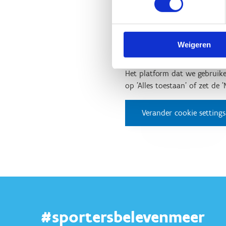
Test 5: Uithouding - spin 
Weigeren
Het platform dat we gebruike
op 'Alles toestaan' of zet de 
Verander cookie settings
#sportersbelevenmeer