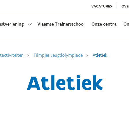
VACATURES
OVE
nstverlening
Vlaamse Trainersschool
Onze centra
On
activiteiten
Filmpjes Jeugdolympiade
Atletiek
Atletiek