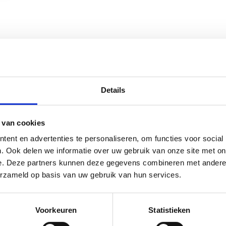
n om deze video af te spelen maakt gebruik van marketing cooki
'Marketing cookies' aan en klik op 'Selectie toestaan'.
Details
 van cookies
ent en advertenties te personaliseren, om functies voor social
dernissen)
. Ook delen we informatie over uw gebruik van onze site met on
e. Deze partners kunnen deze gegevens combineren met andere i
erzameld op basis van uw gebruik van hun services.
n om deze video af te spelen maakt gebruik van marketing cooki
'Marketing cookies' aan en klik op 'Selectie toestaan'.
Voorkeuren
Statistieken