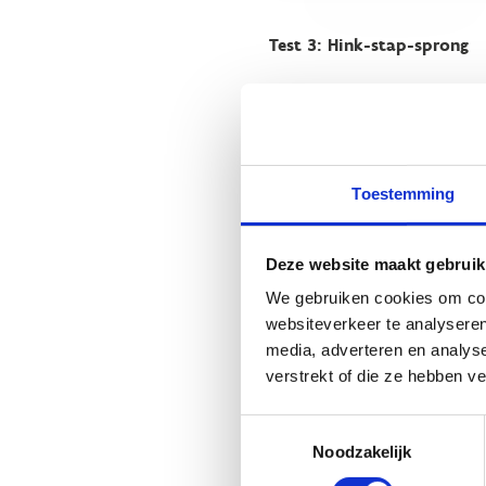
Test 3: Hink-stap-sprong
Het platform dat we gebruike
op 'Alles toestaan' of zet de 
Toestemming
Verander cookie settings
Deze website maakt gebruik
We gebruiken cookies om cont
Test 4: 40m spurt (met hin
websiteverkeer te analyseren
media, adverteren en analys
verstrekt of die ze hebben v
Het platform dat we gebruike
op 'Alles toestaan' of zet de 
Toestemmingsselectie
Noodzakelijk
Verander cookie settings