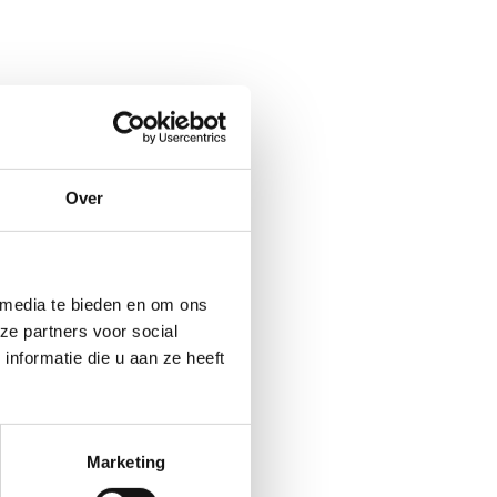
es. Klik in onderstaande knop
Over
 media te bieden en om ons
ze partners voor social
nformatie die u aan ze heeft
es. Klik in onderstaande knop
Marketing