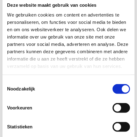
Deze website maakt gebruik van cookies
We gebruiken cookies om content en advertenties te
personaliseren, om functies voor social media te bieden
Test 4: Hoge opslag
en om ons websiteverkeer te analyseren. Ook delen we
informatie over uw gebruik van onze site met onze
partners voor social media, adverteren en analyse. Deze
Het platform dat we gebruiken om deze video af te spelen
partners kunnen deze gegevens combineren met andere
maakt gebruik van marketing cookies. Klik in
informatie die u aan ze heeft verstrekt of die ze hebben
onderstaande knop op 'Alles toestaan' of zet de 'Marketing
verzameld op basis van uw gebruik van hun services.
cookies' aan en klik op 'Selectie toestaan'.
Toestemmingsselectie
Verander cookie settings
Noodzakelijk
Voorkeuren
Test 5: Hindernissenparcours
Statistieken
Het platform dat we gebruiken om deze video af te spelen