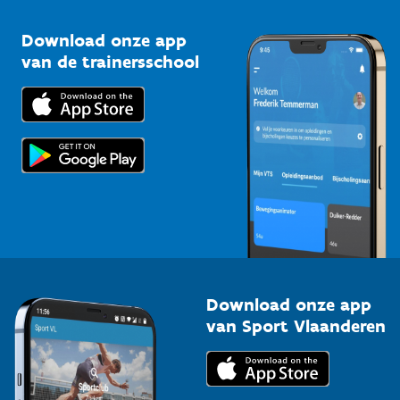
Sportclubs
Kennisplatform
Download onze app
Bedrijven
van de trainersschool
Downloads
Trainers en begeleiders
Voor de pers
Scholen
Topsporters
Organisatoren van sportevenementen
Download onze app
van Sport Vlaanderen