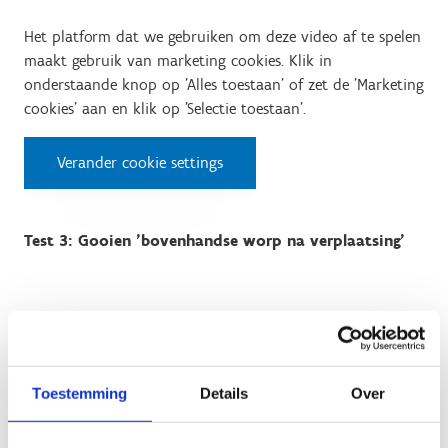
Het platform dat we gebruiken om deze video af te spelen
maakt gebruik van marketing cookies. Klik in
onderstaande knop op 'Alles toestaan' of zet de 'Marketing
cookies' aan en klik op 'Selectie toestaan'.
Verander cookie settings
Test 3: Gooien 'bovenhandse worp na verplaatsing'
Het platform dat we gebruiken om deze video af te spelen
maakt gebruik van marketing cookies. Klik in
onderstaande knop op 'Alles toestaan' of zet de 'Marketing
cookies' aan en klik op 'Selectie toestaan'.
Toestemming
Details
Over
Verander cookie settings