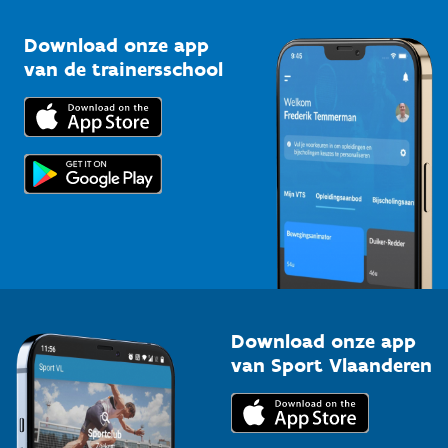
Sportclubs
Kennisplatform
Download onze app
Bedrijven
van de trainersschool
Downloads
Trainers en begeleiders
Voor de pers
Scholen
Topsporters
Organisatoren van sportevenementen
Download onze app
van Sport Vlaanderen