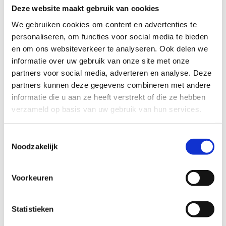
Deze website maakt gebruik van cookies
We gebruiken cookies om content en advertenties te
personaliseren, om functies voor social media te bieden
Test 4: Toloefening (BaO) – Rond de wereld (SO)
en om ons websiteverkeer te analyseren. Ook delen we
informatie over uw gebruik van onze site met onze
partners voor social media, adverteren en analyse. Deze
Het platform dat we gebruiken om deze video af te spelen
partners kunnen deze gegevens combineren met andere
maakt gebruik van marketing cookies. Klik in
informatie die u aan ze heeft verstrekt of die ze hebben
onderstaande knop op 'Alles toestaan' of zet de 'Marketing
verzameld op basis van uw gebruik van hun services.
cookies' aan en klik op 'Selectie toestaan'.
Toestemmingsselectie
Verander cookie settings
Noodzakelijk
Voorkeuren
Test 5: Spinnenloop
Statistieken
Het platform dat we gebruiken om deze video af te spelen