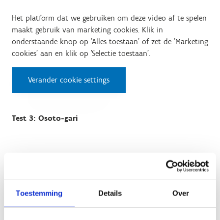
Het platform dat we gebruiken om deze video af te spelen
maakt gebruik van marketing cookies. Klik in
onderstaande knop op 'Alles toestaan' of zet de 'Marketing
cookies' aan en klik op 'Selectie toestaan'.
Verander cookie settings
Test 3: Osoto-gari
Het platform dat we gebruiken om deze video af te spelen
maakt gebruik van marketing cookies. Klik in
onderstaande knop op 'Alles toestaan' of zet de 'Marketing
cookies' aan en klik op 'Selectie toestaan'.
Toestemming
Details
Over
Verander cookie settings