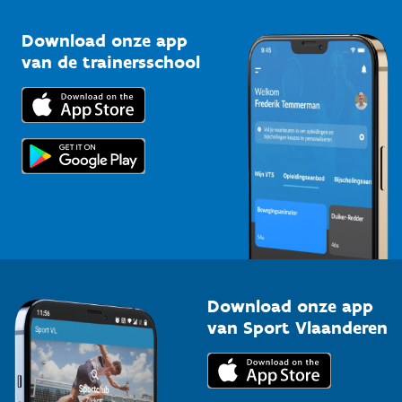
Sportclubs
Kennisplatform
Download onze app
Bedrijven
van de trainersschool
Downloads
Trainers en begeleiders
Voor de pers
Scholen
Topsporters
Organisatoren van sportevenementen
Download onze app
van Sport Vlaanderen