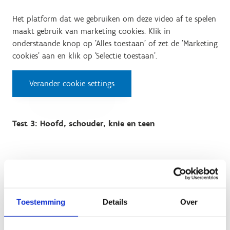
Het platform dat we gebruiken om deze video af te spelen
maakt gebruik van marketing cookies. Klik in
onderstaande knop op 'Alles toestaan' of zet de 'Marketing
cookies' aan en klik op 'Selectie toestaan'.
Verander cookie settings
Test 3: Hoofd, schouder, knie en teen
Het platform dat we gebruiken om deze video af te spelen
maakt gebruik van marketing cookies. Klik in
onderstaande knop op 'Alles toestaan' of zet de 'Marketing
cookies' aan en klik op 'Selectie toestaan'.
Toestemming
Details
Over
Verander cookie settings