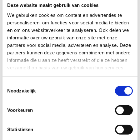
Deze website maakt gebruik van cookies
We gebruiken cookies om content en advertenties te
personaliseren, om functies voor social media te bieden
Test 4: Kick de bal
en om ons websiteverkeer te analyseren. Ook delen we
informatie over uw gebruik van onze site met onze
partners voor social media, adverteren en analyse. Deze
Het platform dat we gebruiken om deze video af te spelen
partners kunnen deze gegevens combineren met andere
maakt gebruik van marketing cookies. Klik in
informatie die u aan ze heeft verstrekt of die ze hebben
onderstaande knop op 'Alles toestaan' of zet de 'Marketing
verzameld op basis van uw gebruik van hun services.
cookies' aan en klik op 'Selectie toestaan'.
Toestemmingsselectie
Verander cookie settings
Noodzakelijk
Voorkeuren
Test 5: Rugby estafette
Statistieken
Het platform dat we gebruiken om deze video af te spelen