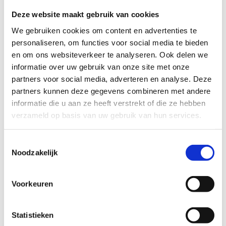
Verander cookie settings
Deze website maakt gebruik van cookies
We gebruiken cookies om content en advertenties te
personaliseren, om functies voor social media te bieden
Test 4: Opslag - techniek en nauwkeurigheid
en om ons websiteverkeer te analyseren. Ook delen we
informatie over uw gebruik van onze site met onze
partners voor social media, adverteren en analyse. Deze
Het platform dat we gebruiken om deze video af te spelen
partners kunnen deze gegevens combineren met andere
maakt gebruik van marketing cookies. Klik in
informatie die u aan ze heeft verstrekt of die ze hebben
onderstaande knop op 'Alles toestaan' of zet de 'Marketing
verzameld op basis van uw gebruik van hun services.
cookies' aan en klik op 'Selectie toestaan'.
Toestemmingsselectie
Noodzakelijk
Verander cookie settings
Voorkeuren
Test 5: Aanval - beheersing
Statistieken