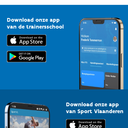
G-sport
Vlaamse Trainersschool
Sportclubs
Kennisplatform
Download onze app
Bedrijven
van de trainersschool
Downloads
Trainers en begeleiders
Voor de pers
Scholen
Topsporters
Organisatoren van sportevenementen
Download onze app
van Sport Vlaanderen