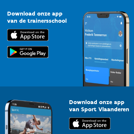
Sportclubs
Kennisplatform
Download onze app
Bedrijven
van de trainersschool
Downloads
Trainers en begeleiders
Voor de pers
Scholen
Topsporters
Organisatoren van sportevenementen
Download onze app
van Sport Vlaanderen