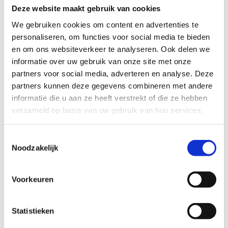
Deze website maakt gebruik van cookies
We gebruiken cookies om content en advertenties te
personaliseren, om functies voor social media te bieden
Test 4: TYI-test
en om ons websiteverkeer te analyseren. Ook delen we
informatie over uw gebruik van onze site met onze
partners voor social media, adverteren en analyse. Deze
Het platform dat we gebruiken om deze video af te spelen
partners kunnen deze gegevens combineren met andere
maakt gebruik van marketing cookies. Klik in
informatie die u aan ze heeft verstrekt of die ze hebben
onderstaande knop op 'Alles toestaan' of zet de 'Marketing
verzameld op basis van uw gebruik van hun services.
cookies' aan en klik op 'Selectie toestaan'.
Toestemmingsselectie
Verander cookie settings
Noodzakelijk
Voorkeuren
Test 5: Schoudervuistje
Statistieken
Het platform dat we gebruiken om deze video af te spelen