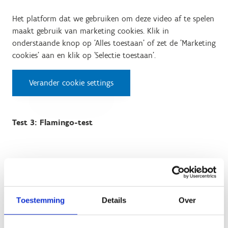
Het platform dat we gebruiken om deze video af te spelen
maakt gebruik van marketing cookies. Klik in
onderstaande knop op 'Alles toestaan' of zet de 'Marketing
cookies' aan en klik op 'Selectie toestaan'.
Verander cookie settings
Test 3: Flamingo-test
Het platform dat we gebruiken om deze video af te spelen
maakt gebruik van marketing cookies. Klik in
onderstaande knop op 'Alles toestaan' of zet de 'Marketing
cookies' aan en klik op 'Selectie toestaan'.
Toestemming
Details
Over
Verander cookie settings