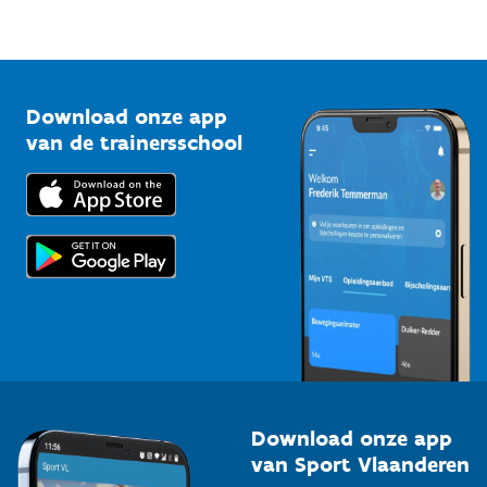
Sportfederaties
Mountainbikeroutes
Onze nieuwsbrieven
1210 Brussel
G-sport
Vlaamse Trainersschool
Sportclubs
Kennisplatform
Download onze app
Bedrijven
van de trainersschool
Downloads
Trainers en begeleiders
Voor de pers
Scholen
Topsporters
Organisatoren van sportevenementen
Download onze app
van Sport Vlaanderen