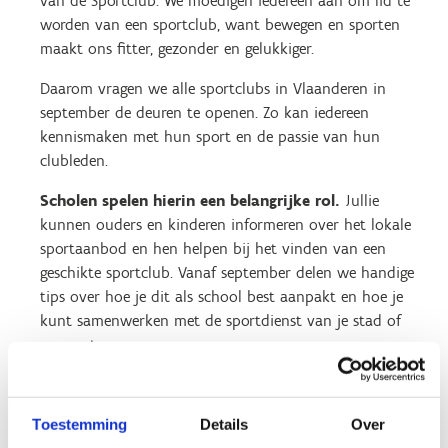
van de Sportclub. We moedigen iedereen aan om lid te
worden van een sportclub, want bewegen en sporten
maakt ons fitter, gezonder en gelukkiger.
Daarom vragen we alle sportclubs in Vlaanderen in
september de deuren te openen. Zo kan iedereen
kennismaken met hun sport en de passie van hun
clubleden.
Scholen spelen hierin een belangrijke rol.
Jullie
kunnen ouders en kinderen informeren over het lokale
sportaanbod en hen helpen bij het vinden van een
geschikte sportclub. Vanaf september delen we handige
tips over hoe je dit als school best aanpakt en hoe je
kunt samenwerken met de sportdienst van je stad of
gemeente.
Als kers op de taart organiseren we, samen met
MOEV
,
op
24 september
de actie
‘Breng je sportclub naar
Toestemming
Details
Over
school’
. We roepen alle scholen, leerkrachten en