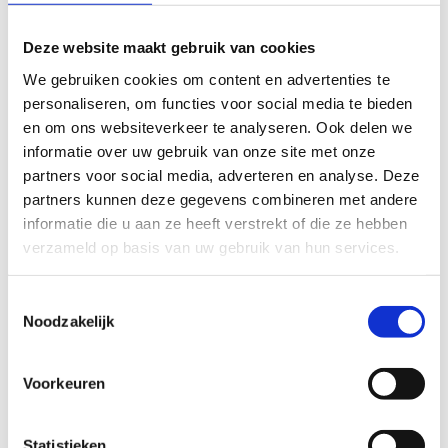
leerlingen op om die dag in de sportkledij van hun club
naar school te komen. Zo worden ze ambassadeurs van
Deze website maakt gebruik van cookies
hun sportclub en inspireren ze anderen om ook te gaan
We gebruiken cookies om content en advertenties te
sporten. Niemand is beter geschikt om promotie te
personaliseren, om functies voor social media te bieden
voeren voor hun club dan enthousiaste leden zelf!
en om ons websiteverkeer te analyseren. Ook delen we
Markeer
september
alvast in je agenda als
Maand van
informatie over uw gebruik van onze site met onze
de Sportclub
en noteer
woensdag 24 september
voor
partners voor social media, adverteren en analyse. Deze
‘Breng je sportclub naar school’
.
partners kunnen deze gegevens combineren met andere
informatie die u aan ze heeft verstrekt of die ze hebben
Maar eerst nog even dit schooljaar afwerken…
verzameld op basis van uw gebruik van hun services.
Toestemmingsselectie
Noodzakelijk
In samenwerking met onze
Voorkeuren
partners
Statistieken