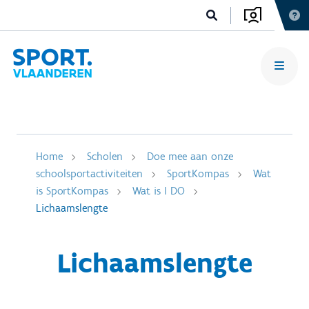
Home
Scholen
Doe mee aan onze
schoolsportactiviteiten
SportKompas
Wat
is SportKompas
Wat is I DO
Lichaamslengte
Lichaamslengte