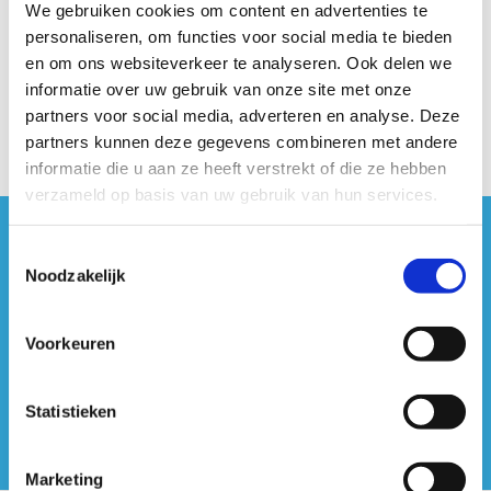
We gebruiken cookies om content en advertenties te
cm nauwkeurig.
personaliseren, om functies voor social media te bieden
Materiaal
en om ons websiteverkeer te analyseren. Ook delen we
informatie over uw gebruik van onze site met onze
Stadiometer.
partners voor social media, adverteren en analyse. Deze
partners kunnen deze gegevens combineren met andere
informatie die u aan ze heeft verstrekt of die ze hebben
verzameld op basis van uw gebruik van hun services.
#sportersbelevenmeer
Toestemmingsselectie
Noodzakelijk
ook op sociale media
Voorkeuren
Statistieken
Marketing