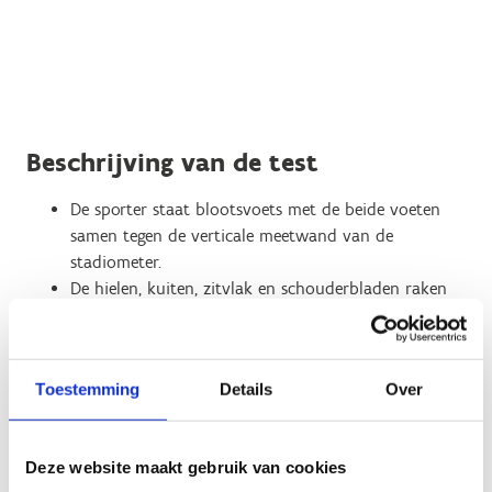
Beschrijving van de test
De sporter staat blootsvoets met de beide voeten
samen tegen de verticale meetwand van de
stadiometer.
De hielen, kuiten, zitvlak en schouderbladen raken
de verticale meetwand. Het hoofd wordt neutraal
rechtop gehouden.
De schuiflat wordt vervolgens tot tegen het hoofd
Toestemming
Details
Over
van de sporter geschoven.
Scorebepaling
Deze website maakt gebruik van cookies
De lichaamslengte wordt gescoord in centimeter tot op 0,1