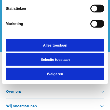
#sportersbelevenmeer
Statistieken
ook op sociale media
Marketing
Alles toestaan
Selectie toestaan
Onze centra
Weigeren
Sport Vlaanderen Hoofdzetel
Simon Bolivarlaan 17
Over ons
1000 Brussel
Wie zijn we, wat doen we
Wij ondersteunen
Ondernemingsnummer: BE 0248.142.826