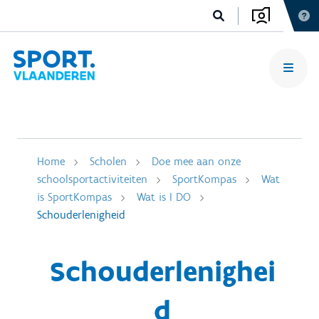
Home
Scholen
Doe mee aan onze
schoolsportactiviteiten
SportKompas
Wat
is SportKompas
Wat is I DO
Schouderlenigheid
Schouderlenighei
d