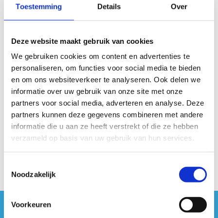
Scorebepaling
Toestemming
Details
Over
De schouderlenigheid wordt gescoord in centimeter
tot op 1 cm nauwkeurig.
Deze website maakt gebruik van cookies
De testleider meet na elke poging de afstand tussen
We gebruiken cookies om content en advertenties te
de handen.
personaliseren, om functies voor social media te bieden
Noteer de kortste afstand van de pogingen.
en om ons websiteverkeer te analyseren. Ook delen we
Materiaal
informatie over uw gebruik van onze site met onze
partners voor social media, adverteren en analyse. Deze
Flexibel meetlint met 2 handvaten.
partners kunnen deze gegevens combineren met andere
informatie die u aan ze heeft verstrekt of die ze hebben
Instructievideo
verzameld op basis van uw gebruik van hun services.
Toestemmingsselectie
Noodzakelijk
Voorkeuren