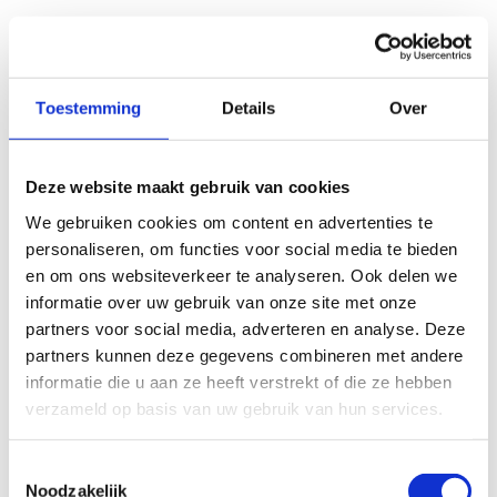
Meet telkens de werpafstand t.o.v. de centrale lijn
van de mat.
De afstanden worden gescoord in centimeter tot op
Toestemming
Details
Over
1 cm nauwkeurig.
Wanneer de shuttle te ver landt van de mat mag de
poging opnieuw gedaan worden.
Deze website maakt gebruik van cookies
Wanneer een poging uitzonderlijk veel minder ver is
dan de vorige (bijvoorbeeld recht naar de grond
We gebruiken cookies om content en advertenties te
gegooid) dan mag de poging opnieuw uitgevoerd
personaliseren, om functies voor social media te bieden
worden.
en om ons websiteverkeer te analyseren. Ook delen we
Noteer 5 pogingen.
informatie over uw gebruik van onze site met onze
partners voor social media, adverteren en analyse. Deze
Materiaal
partners kunnen deze gegevens combineren met andere
informatie die u aan ze heeft verstrekt of die ze hebben
5 badminton shuttles
verzameld op basis van uw gebruik van hun services.
Mat met afstandsmarkeringen
Toestemmingsselectie
Noodzakelijk