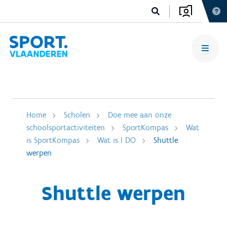
Home
Scholen
Doe mee aan onze
schoolsportactiviteiten
SportKompas
Wat
is SportKompas
Wat is I DO
Shuttle
werpen
Shuttle werpen