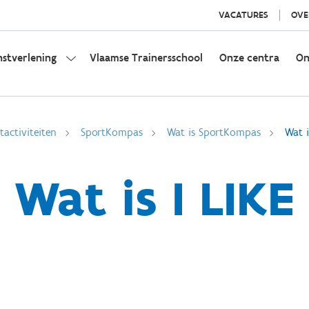
VACATURES
OVE
nstverlening
Vlaamse Trainersschool
Onze centra
On
activiteiten
SportKompas
Wat is SportKompas
Wat i
Wat is I LIKE