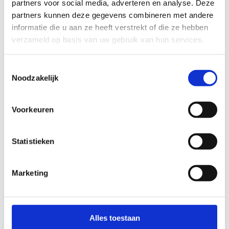
partners voor social media, adverteren en analyse. Deze
partners kunnen deze gegevens combineren met andere
Alle trophy's vinden plaats op
informatie die u aan ze heeft verstrekt of die ze hebben
woensdagnamiddag.
verzameld op basis van uw gebruik van hun services.
Woensdag 22 april 2026: Recreatiepark De
Plas,
Houthalen-Helchteren
Toestemmingsselectie
Noodzakelijk
Woensdag 20 mei 2026: Sport Vlaanderen
Hofstade
Woensdag 30 september 2026: Sport- en
Voorkeuren
Recreatiepark Blaarmeersen,
Gent (Oost-
Vlaamse scholen)
Woensdag 7 oktober 2026: Sport- en
Statistieken
Recreatiepark Blaarmeersen,
Gent (West-
Vlaamse scholen)
Marketing
Woensdag 14 oktober 2026: Provinciaal
Recreatiedomein Zilvermeer,
Mol
Alles toestaan