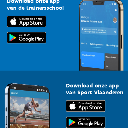
Download onze app
Bedrijven
van de trainersschool
Downloads
Trainers en begeleiders
Voor de pers
Scholen
Topsporters
Organisatoren van sportevenementen
Download onze app
van Sport Vlaanderen