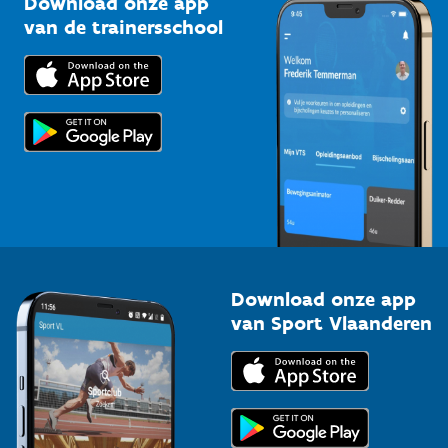
Download onze app
Bedrijven
van de trainersschool
Downloads
Trainers en begeleiders
Voor de pers
Scholen
Topsporters
Organisatoren van sportevenementen
Download onze app
van Sport Vlaanderen