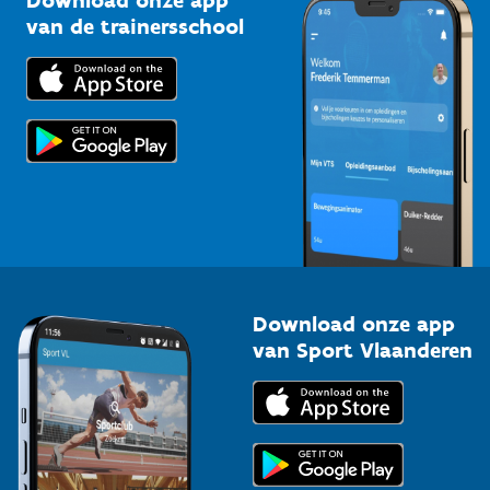
Download onze app
Bedrijven
van de trainersschool
Downloads
Trainers en begeleiders
Voor de pers
Scholen
Topsporters
Organisatoren van sportevenementen
Download onze app
van Sport Vlaanderen