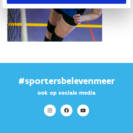
#sportersbelevenmeer
ook op sociale media