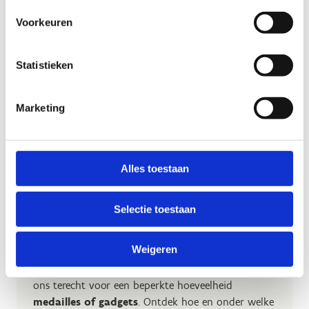
Voorkeuren
Statistieken
Marketing
Alles toestaan
Selectie toestaan
Vraag gadgets of medailles aan
Weigeren
Organiseer je met je club een
Vlaamse, nationale
of
internationale sportwedstrijd
, dan kan je bij
ons terecht voor een beperkte hoeveelheid
medailles of gadgets
. Ontdek hoe en onder welke