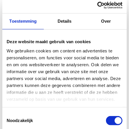
Toestemming
Details
Over
Gratis lesgeversondersteuning
Deze website maakt gebruik van cookies
Organiseer je met je sportclub een nieuwe
We gebruiken cookies om content en advertenties te
sportclub of start je een nieuwe afdeling binnen je
personaliseren, om functies voor social media te bieden
sportclub op? Dan kom je in aanmerking voor
en om ons websiteverkeer te analyseren. Ook delen we
gratis lesgeversondersteuning.
Wij bieden éénmalig
informatie over uw gebruik van onze site met onze
een lesgeversondersteuning aan van maximaal tien
partners voor social media, adverteren en analyse. Deze
lesuren, verspreid over meerdere dagen. Wij betalen
partners kunnen deze gegevens combineren met andere
en verzekeren de lesgever via een
informatie die u aan ze heeft verstrekt of die ze hebben
Arbeidsovereenkomst voor Occasioneel Personeel.
verzameld op basis van uw gebruik van hun services.
Vraag gratis lesgeversondersteuning aan
Toestemmingsselectie
Noodzakelijk