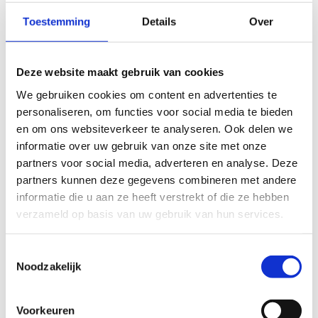
Toestemming
Details
Over
De kindvriendelijke looplussen (< 7 km) lenen
zich er perfect toe om als (groot)ouder samen
met je (klein)kind te gaan wandelen of te
Deze website maakt gebruik van cookies
lopen.
We gebruiken cookies om content en advertenties te
De kindvriendelijke looplussen lenen zich er perfect
personaliseren, om functies voor social media te bieden
toe om als (groot)ouder samen met je (klein)kind te
en om ons websiteverkeer te analyseren. Ook delen we
gaan wandelen of te lopen. Of je (klein)kind leeft
informatie over uw gebruik van onze site met onze
zich uit op de (loop)fiets terwijl je als (groot)ouder
partners voor social media, adverteren en analyse. Deze
loopkilometers verzamelt.
partners kunnen deze gegevens combineren met andere
informatie die u aan ze heeft verstrekt of die ze hebben
Peddelroutes heb je in verschillende afstanden.
verzameld op basis van uw gebruik van hun services.
Daar is het aan de (groot)ouder(s) om in te
schatten welke afstand haalbaar is voor je
Toestemmingsselectie
familie.
Noodzakelijk
De Multimovepaden hebben allemaal een afstand
tussen 1,5 en 4km. Je komt er allerlei leuke
Voorkeuren
toestellen tegen waar de allerjongsten (3-12 jarigen)