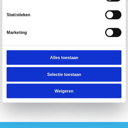
zich kunnen uitleven en
de 12
bewegingsvaardigheden
oefenen.
Statistieken
Marketing
Mountainbiken
Lopen en
met je familie
wandelen met je
Alles toestaan
familie
Selectie toestaan
Vind een kajak-,
Ontdek onze
Weigeren
kano-, suproute
Multimovepaden