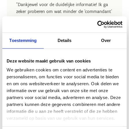
"Dankjewel voor de duidelijke informatie! Ik ga
zeker proberen om wat minder de 'commandant'
(haha) te zijn tijdens de training en mijn sporters
meer keuzes te geven! :)"
Elise Boons van de Hamse Dansclub
Toestemming
Details
Over
Deze website maakt gebruik van cookies
We gebruiken cookies om content en advertenties te
"Hetgeen dat ik het meest zal meenemen is om
personaliseren, om functies voor social media te bieden
een open communicatie te houden met de leden
en om ons websiteverkeer te analyseren. Ook delen we
en de kinderen en hier zoveel mogelijk op in te
informatie over uw gebruik van onze site met onze
spelen over hoe ze hier zelf over denken."
partners voor social media, adverteren en analyse. Deze
partners kunnen deze gegevens combineren met andere
Amber Van de Putte van sportclub Yukio
informatie die u aan ze heeft verstrekt of die ze hebben
tani Aalst
verzameld op basis van uw gebruik van hun services.