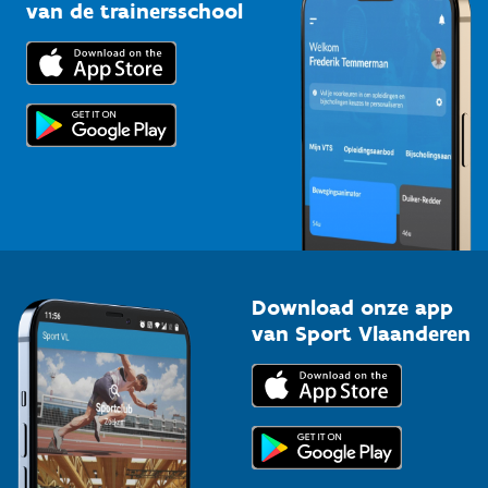
Bedrijven
van de trainersschool
Downloads
Trainers en begeleiders
Voor de pers
Scholen
Topsporters
Organisatoren van sportevenementen
Download onze app
van Sport Vlaanderen