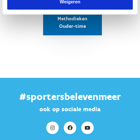
Weigeren
Methodieken
Ouder-time
#sportersbelevenmeer
ook op sociale media