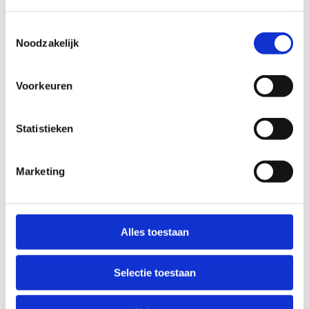
Toestemmingsselectie
Noodzakelijk
Voorkeuren
Merk je als trainer, sportbegeleider of
aanspreekpunt integriteit (API) dat een tiener
Statistieken
zich niet goed voelt in de groep of strubbelingen
veroorzaakt? Soms is het een goed idee om niet
Marketing
alleen met de tiener, maar ook met diens ouders
in gesprek te gaan.
Hoe je het gesprek met de ouders organiseert en
Alles toestaan
begint, is van groot belang. Wij ontwikkelden
methodes die je helpen om van het gesprek een
succes te maken.
Selectie toestaan