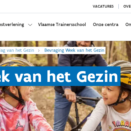
VACATURES
OVE
nstverlening
Vlaamse Trainersschool
Onze centra
On
dag van het Gezin
Bevraging Week van het Gezin
k van het Gezin