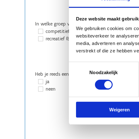
Deze website maakt gebruik
In welke groep wil je spelen?
We gebruiken cookies om cont
competitief (speelt regelmatig en is behendig
websiteverkeer te analyseren
recreatief (beginners of speelt sporadisch)
media, adverteren en analys
verstrekt of die ze hebben v
Toestemmingsselectie
Noodzakelijk
Heb je reeds een klassement?
ja
neen
Weigeren