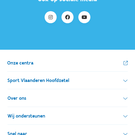
Onze centra
Sport Vlaanderen Hoofdzetel
Simon Bolivarlaan 17
Over ons
1000 Brussel
Wie zijn we, wat doen we
Wij ondersteunen
Ondernemingsnummer: BE 0248.142.826
Onze centra
Postadres
Lokale besturen
Snel naar