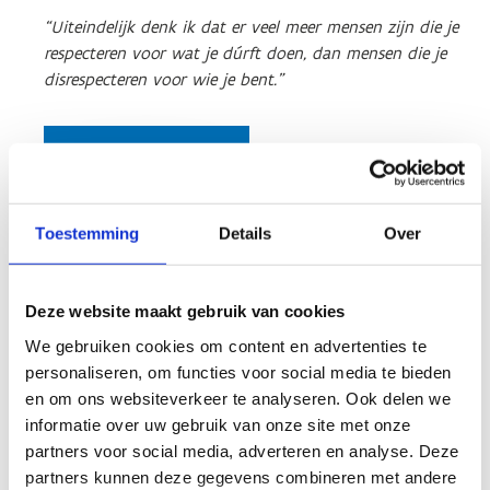
“Uiteindelijk denk ik dat er veel meer mensen zijn die je
respecteren voor wat je dúrft doen, dan mensen die je
disrespecteren voor wie je bent.”
Lees het verhaal
van Charlotte
Toestemming
Details
Over
Deze website maakt gebruik van cookies
Het verhaal van Oshin
We gebruiken cookies om content en advertenties te
Derieuw, bokster
personaliseren, om functies voor social media te bieden
en om ons websiteverkeer te analyseren. Ook delen we
Oshin Derieuw schreef in 2024 nationale
informatie over uw gebruik van onze site met onze
sportgeschiedenis door als eerste Belgische vrouw ooit
partners voor social media, adverteren en analyse. Deze
op de Olympische Spelen te boksen.
partners kunnen deze gegevens combineren met andere