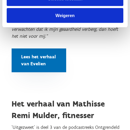
bekendmaakte dat ze zich aangetrokken voelt tot
vrouwen, bleven nieuwe sponsordeals uit.
Weigeren
“Nu ben ik 'out and proud', dus als sponsors van mij
verwachten dat ik mijn geaardheid verberg, dan hoeft
het niet voor mij.”
Lees het verhaal
van Evelien
Het verhaal van Mathisse
Remi Mulder, fitnesser
’Uitgezweet’ is deel 3 van de podcastreeks Ontgrendeld