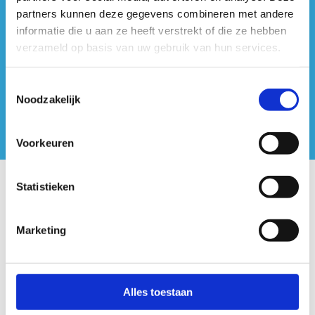
#sportersbelevenmeer
partners kunnen deze gegevens combineren met andere
informatie die u aan ze heeft verstrekt of die ze hebben
ook op sociale media
verzameld op basis van uw gebruik van hun services.
Toestemmingsselectie
Noodzakelijk
Voorkeuren
Statistieken
Onze centra
Marketing
Sport Vlaanderen Hoofdzetel
Simon Bolivarlaan 17
Over ons
Alles toestaan
1000 Brussel
Wie zijn we, wat doen we
Wij ondersteunen