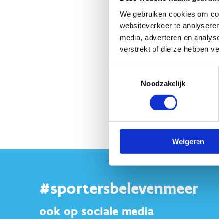
Vertrek
*
Ik doe mee en vert
We gebruiken cookies om cont
Ik doe mee en vert
websiteverkeer te analyseren
media, adverteren en analys
verstrekt of die ze hebben v
Toestemmingsselectie
Noodzakelijk
Weigeren
#sportersbelevenmeer
ook op sociale media