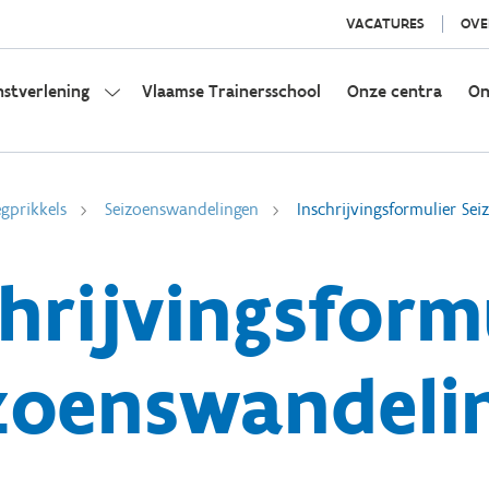
VACATURES
OVE
nstverlening
Vlaamse Trainersschool
Onze centra
On
gprikkels
Seizoenswandelingen
Inschrijvingsformulier Se
hrijvingsform
zoenswandeli