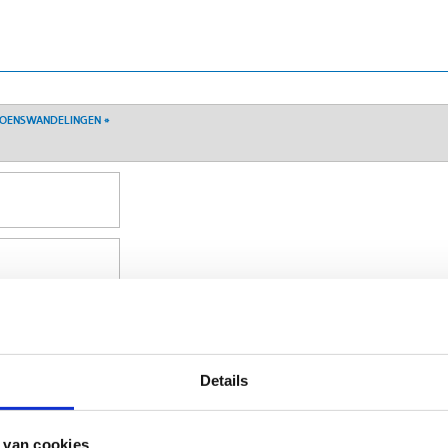
EIZOENSWANDELINGEN
*
Details
*
 van cookies