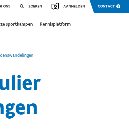
R ONS
ZOEKEN
AANMELDEN
CONTACT
ze sportkampen
Kennisplatform
izoenswandelingen
ulier
ngen