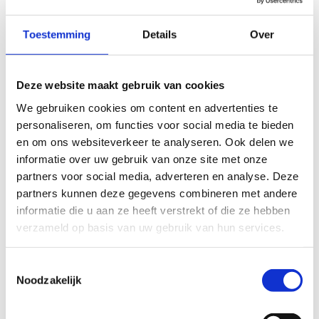
Door Matthias Franchoo
Heb je net dat extra zetje nodig om meer te gaan
Toestemming
Details
Over
bewegen? Dan is deze webinar echt iets voor jou. Tijdens
deze webinar word je geholpen om de eerste stappen te
zetten naar een actievere levensstijl. We staan ook stil bij
Deze website maakt gebruik van cookies
de mogelijke obstakels die je kunnen tegenhouden om met
We gebruiken cookies om content en advertenties te
sporten en bewegen te starten en om het vol te houden,
personaliseren, om functies voor social media te bieden
en hoe we deze kunnen aanpakken.
en om ons websiteverkeer te analyseren. Ook delen we
informatie over uw gebruik van onze site met onze
Bekijk de presentatie
partners voor social media, adverteren en analyse. Deze
partners kunnen deze gegevens combineren met andere
informatie die u aan ze heeft verstrekt of die ze hebben
verzameld op basis van uw gebruik van hun services.
Het platform dat we gebruiken om deze video af te spelen
maakt gebruik van marketing cookies. Klik in
onderstaande knop op 'Alles toestaan' of zet de 'Marketing
Toestemmingsselectie
cookies' aan en klik op 'Selectie toestaan'.
Noodzakelijk
Verander cookie settings