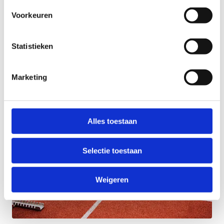
Onderzoeksplatform Sport
Voorkeuren
Statistiek Vlaanderen
Vrijetijdsmonitor
Statistieken
Gemeentelijke statistieken
Marketing
Alles toestaan
Selectie toestaan
Weigeren