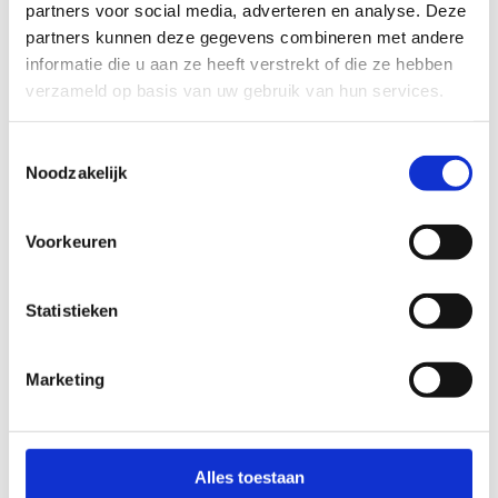
partners voor social media, adverteren en analyse. Deze
Op kamp proberen we zoveel mogelijk gsm's te
partners kunnen deze gegevens combineren met andere
mijden, maar laat het thuisfront weten hoe het
informatie die u aan ze heeft verstrekt of die ze hebben
met je gaat door een brief of kaart te schrijven.
verzameld op basis van uw gebruik van hun services.
Een pen en papier zijn essentieel om berichten naar
huis te sturen en je ervaringen op kamp te delen.
Toestemmingsselectie
Noodzakelijk
Voorkeuren
Statistieken
Marketing
Alles toestaan