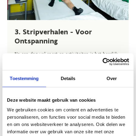
3. Stripverhalen - Voor
Ontspanning
Na een dag vol sport en activiteiten is het heerlijk
om te ontspannen met een goed stripverhaal, een
boek of een gezelschapspel. Neem je favoriet mee
om te lezen of te spelen en te genieten van wat
Toestemming
Details
Over
rust.
Deze website maakt gebruik van cookies
We gebruiken cookies om content en advertenties te
personaliseren, om functies voor social media te bieden
4. Pen en Papier - Schrijf een
en om ons websiteverkeer te analyseren. Ook delen we
brief of een postkaart!
informatie over uw gebruik van onze site met onze