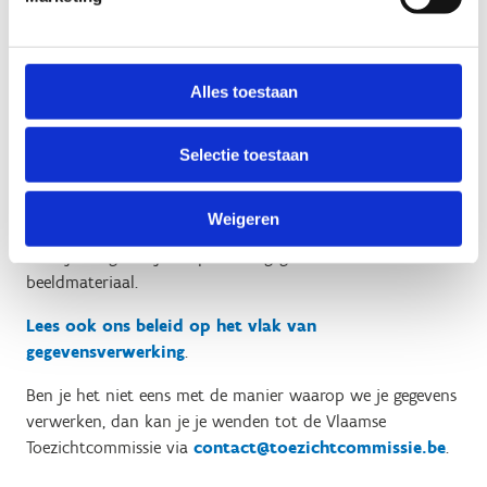
Alles toestaan
Sport Vlaanderen is verantwoordelijk voor de verwerking
van dit beeldmateriaal gemaakt door eigen medewerkers
of derden op basis van een contract. Ter bescherming van
Selectie toestaan
deze gegevens nam Sport Vlaanderen passende technische
en organisatorische maatregelen. Mail
Weigeren
privacy@sport.vlaanderen
voor vragen, verbetering of
verwijdering van jouw persoonsgegevens of
beeldmateriaal.
Lees ook ons beleid op het vlak van
gegevensverwerking
.
Ben je het niet eens met de manier waarop we je gegevens
verwerken, dan kan je je wenden tot de Vlaamse
Toezichtcommissie via
contact@toezichtcommissie.be
.