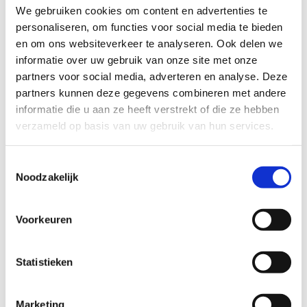
We gebruiken cookies om content en advertenties te
handicap in beeld? Dan moet je wettelijke
personaliseren, om functies voor social media te bieden
vertegenwoordiger zoals ouder of voogd dit
en om ons websiteverkeer te analyseren. Ook delen we
invullen
informatie over uw gebruik van onze site met onze
partners voor social media, adverteren en analyse. Deze
partners kunnen deze gegevens combineren met andere
informatie die u aan ze heeft verstrekt of die ze hebben
Als minderjarige of persoon met verstandelijke
verzameld op basis van uw gebruik van hun services.
handicap in beeld? Dan moet je wettelijke
vertegenwoordiger zoals ouder of voogd dit
Toestemmingsselectie
invullen
Noodzakelijk
Ja, ik geef toestemming om mijn
beeldmateriaal te gebruiken zoals hierboven
Voorkeuren
beschreven.
Statistieken
Marketing