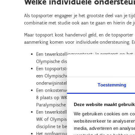
Welke individuele ondersteu
Als topsporter engageer je het grootste deel van je t
combinatie met studie ook aan te gaan en hierin de j
Maar topsport kost handenvol geld, en de topsporter i
aanmerking komen voor individuele ondersteuning. Er 
Een tewerkstellingscontract: Je presteert op he
Olympische discipline OF een top 3 plaats op he
Een topsportstudentencontract: Je presteert op
een Olympische discipline OF een top 3 plaats 
onderwijsinstelling in Vlaanderen.
Toestemming
Een onkostenvergoeding binnen het topsportstude
8 plaats op WK of Olympische Spelen of top 3 p
Deze website maakt gebruik
Paralympische discipline te behalen EN combinee
Een tewerkstellingscontract als beloftevolle jon
We gebruiken cookies om cont
WK of Olympische Spelen of top 3 plaats op het
websiteverkeer te analyseren
discipline te behalen EN studeert niet langer.
media, adverteren en analys
Het profparcours: Je presteert op het allerhoog