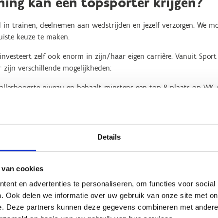
ning kan een topsporter krijgen?
ijd in trainen, deelnemen aan wedstrijden en jezelf verzorgen. We
uiste keuze te maken.
nvesteert zelf ook enorm in zijn/haar eigen carrière. Vanuit Spo
zijn verschillende mogelijkheden:
t allerhoogste niveau en behaalt minstens een top 8 plaats op WK 
t WK of Paralympische Spelen in een Paralympische discipline.
 het allerhoogste niveau en behaalt minstens een top 8 plaats op
op het WK of Paralympische Spelen in een Paralympische discipli
Details
ntenproject: Je presteert op het allerhoogste niveau in jouw leef
laats op het EK in een Olympische discipline OF een top 3 plaats
 van cookies
rt topsport met studies aan een hoger onderwijsinstelling in Vla
gere: Je presteert op het allerhoogste niveau in jouw leeftijdscate
ent en advertenties te personaliseren, om functies voor social
 EK in een Olympische discipline OF een top 3 plaats op het WK 
. Ook delen we informatie over uw gebruik van onze site met on
e. Deze partners kunnen deze gegevens combineren met andere i
ste niveau, maar voldoet nog niet aan onze doelstellingen, dan k