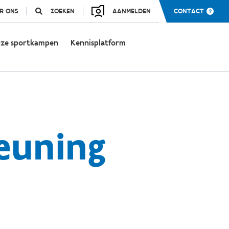
R ONS
ZOEKEN
AANMELDEN
CONTACT
ze sportkampen
Kennisplatform
teuning