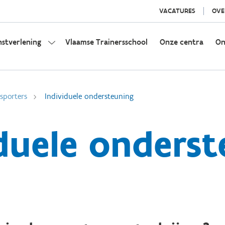
VACATURES
OVE
nstverlening
Vlaamse Trainersschool
Onze centra
On
sporters
Individuele ondersteuning
duele onders