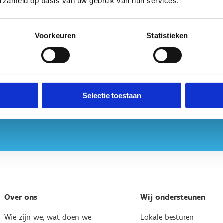
erzameld op basis van uw gebruik van hun services.
raject wordt in samenwerking met de VDAB aangeboden.
Voorkeuren
Statistieken
Selectie toestaan
Over ons
Wij ondersteunen
Wie zijn we, wat doen we
Lokale besturen