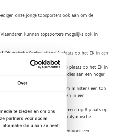
 moedigen onze jonge topsporters ook aan om de
rt Vlaanderen kunnen topsporters mogelijks ook in
of Olympische Spelen of top 3 plaats op het EK in een
 WK of Olympische Spelen of top 3 plaats op het EK in
ne EN combineert topsport met studies aan een hoger
Over
tijdscategorie en zit op traject om minstens een top
 op het WK of Paralympische Spelen in een
anderen.
gorie en zit op traject om minstens een top 8 plaats op
 media te bieden en om ons
of Paralympische Spelen in een Paralympische
ze partners voor social
nformatie die u aan ze heeft
an je mogelijks in aanmerking komen voor een