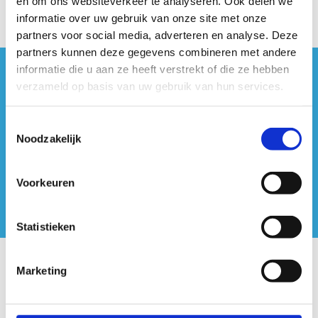
en om ons websiteverkeer te analyseren. Ook delen we
informatie over uw gebruik van onze site met onze
partners voor social media, adverteren en analyse. Deze
partners kunnen deze gegevens combineren met andere
informatie die u aan ze heeft verstrekt of die ze hebben
#sportersbelevenmeer
verzameld op basis van uw gebruik van hun services.
ook op sociale media
Toestemmingsselectie
Noodzakelijk
Voorkeuren
Statistieken
Onze centra
Marketing
Sport Vlaanderen Hoofdzetel