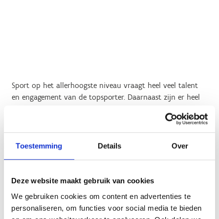
Sport op het allerhoogste niveau vraagt heel veel talent
en engagement van de topsporter. Daarnaast zijn er heel
wat kosten om aan topsport te doen, denk maar aan het
loon van de coach, de kinesist, arts, diëtist,... die hem/haar
begeleidt, maar evengoed de kosten om deel te nemen aan
internationale wedstrijden, het op stage gaan, de aankoop
Toestemming
Details
Over
van materiaal,...
Sport Vlaanderen ondersteunt via de topsportfederatie de
Deze website maakt gebruik van cookies
Vlaamse topsporters ook op financieel vlak, zodat het
We gebruiken cookies om content en advertenties te
grootste deel van de kosten niet door de topsporter zelf
personaliseren, om functies voor social media te bieden
gedragen moeten worden.