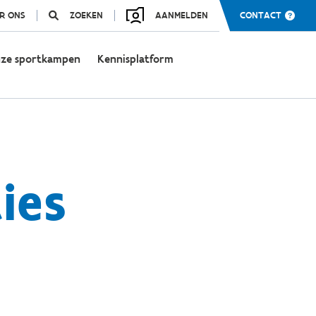
R ONS
ZOEKEN
AANMELDEN
CONTACT
ze sportkampen
Kennisplatform
ies