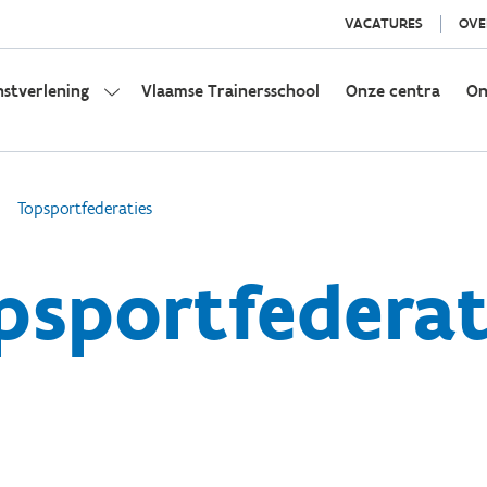
VACATURES
OVE
nstverlening
Vlaamse Trainersschool
Onze centra
On
Topsportfederaties
psportfederat