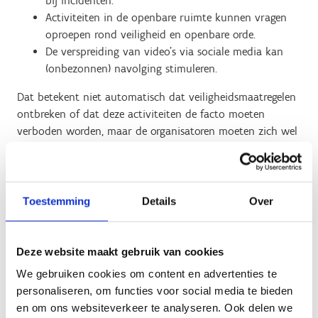
bij incidenten.
Activiteiten in de openbare ruimte kunnen vragen
oproepen rond veiligheid en openbare orde.
De verspreiding van video's via sociale media kan
(onbezonnen) navolging stimuleren.
Dat betekent niet automatisch dat veiligheidsmaatregelen
ontbreken of dat deze activiteiten de facto moeten
verboden worden, maar de organisatoren moeten zich wel
houden aan de decretale verplichtingen van het decreet
veilig sportklimaat. Op basis van de beschikbare
informatie via de sociale mediaprofielen waarop die
content wordt gedeeld, het ontbreken van
Toestemming
Details
Over
toelatingsaanvragen en de onduidelijkheid over de
effectieve organisatoren zijn er echter vaak onvoldoende
garanties beschikbaar om te kunnen garanderen dat deze
Deze website maakt gebruik van cookies
activiteiten wel aan de decretale verplichtingen voldoen
We gebruiken cookies om content en advertenties te
(bv. maximaal beperken van de sportspecifieke risico’s).
personaliseren, om functies voor social media te bieden
en om ons websiteverkeer te analyseren. Ook delen we