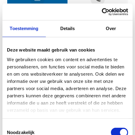
Jouw gegevens
Toestemming
Details
Over
Deze website maakt gebruik van cookies
We gebruiken cookies om content en advertenties te
personaliseren, om functies voor social media te bieden
en om ons websiteverkeer te analyseren. Ook delen we
informatie over uw gebruik van onze site met onze
Geef aan tot welk domein jouw vraag behoort
partners voor social media, adverteren en analyse. Deze
partners kunnen deze gegevens combineren met andere
KIES EEN DOMEIN
informatie die u aan ze heeft verstrekt of die ze hebben
verzameld op basis van uw gebruik van hun services.
Jouw vraag
Toestemmingsselectie
Noodzakelijk