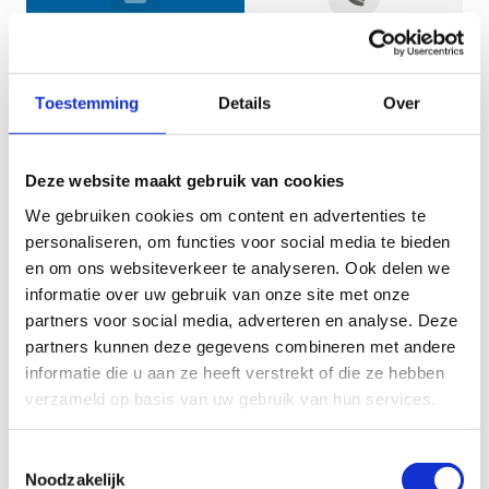
Jouw gegevens
Toestemming
Details
Over
Deze website maakt gebruik van cookies
We gebruiken cookies om content en advertenties te
personaliseren, om functies voor social media te bieden
en om ons websiteverkeer te analyseren. Ook delen we
informatie over uw gebruik van onze site met onze
Geef aan tot welk domein jouw vraag behoort
partners voor social media, adverteren en analyse. Deze
partners kunnen deze gegevens combineren met andere
KIES EEN DOMEIN
informatie die u aan ze heeft verstrekt of die ze hebben
verzameld op basis van uw gebruik van hun services.
Jouw vraag
Toestemmingsselectie
Noodzakelijk