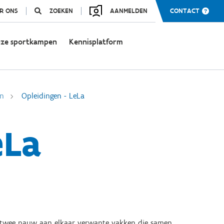
R ONS
ZOEKEN
AANMELDEN
CONTACT
ze sportkampen
Kennisplatform
en
Opleidingen - LeLa
eLa
it twee nauw aan elkaar verwante vakken die samen