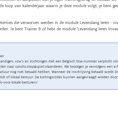
de loop van kalenderjaar waarin je deze module volgt, je bent ges
nties die verworven werden in de module Levenslang leren - nive
en. Je bent Trainer B of hebt de module 'Levenslang leren (nivea
mer
standigen, vzw’s en stichtingen met een Belgisch btw-nummer verplicht om 
n naar sandra.step@sport.vlaanderen. We bezorgen je vervolgens een e-fact
tuur nog niet betaald hebben. Wanneer de inschrijving betaald wordt doo
lub of lokaal bestuur. De kortingscodes kunnen aangevraagd worden door 
o-voor-lokale-besturen/.