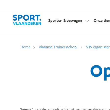
Sporten & bewegen
Onze die
Home
Vlaamse Trainersschool
VTS organiseer
Op
Niveau 1 van deze module focust op het analyseren, r