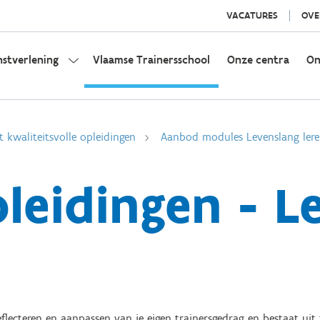
VACATURES
OVE
nstverlening
Vlaamse Trainersschool
Onze centra
On
t kwaliteitsvolle opleidingen
Aanbod modules Levenslang ler
leidingen - L
eflecteren en aanpassen van je eigen trainersgedrag en bestaat u