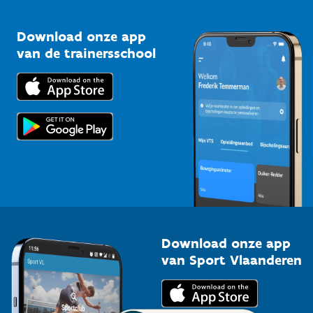
Vlaamse Trainersschool
Sportclubs
Kennisplatform
Download onze app
Bedrijven
van de trainersschool
Downloads
Trainers en begeleiders
Voor de pers
Scholen
Topsporters
Organisatoren van sportevenementen
Download onze app
van Sport Vlaanderen