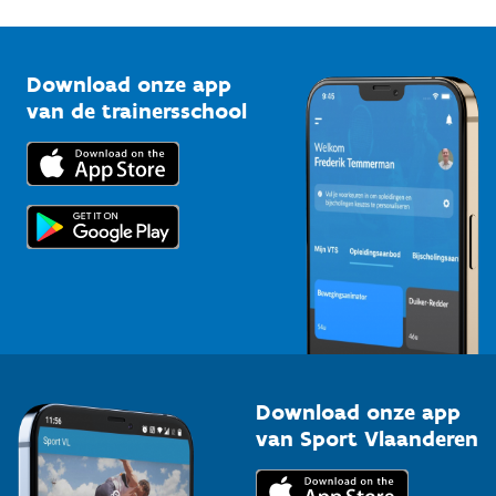
G-sport
Vlaamse Trainersschool
Sportclubs
Kennisplatform
Download onze app
Bedrijven
van de trainersschool
Downloads
Trainers en begeleiders
Voor de pers
Scholen
Topsporters
Organisatoren van sportevenementen
Download onze app
van Sport Vlaanderen