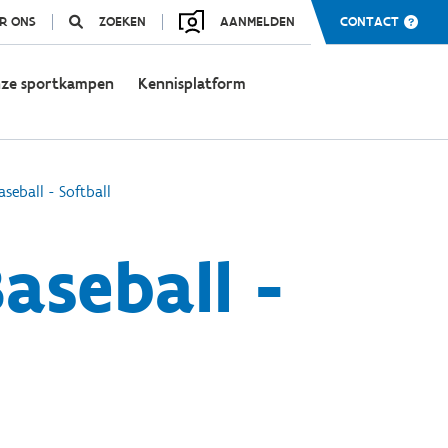
R ONS
ZOEKEN
AANMELDEN
CONTACT
ze sportkampen
Kennisplatform
seball - Softball
aseball -