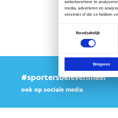
websiteverkeer te analyseren
media, adverteren en analys
verstrekt of die ze hebben v
Toestemmingsselectie
Noodzakelijk
Weigeren
#sportersbelevenmeer
ook op sociale media