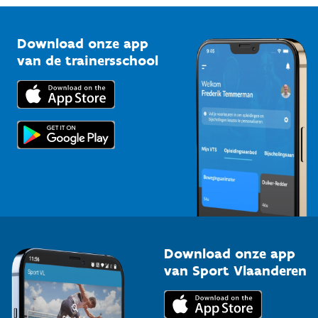
Vlaamse Trainersschool
Sportclubs
Kennisplatform
Download onze app
Bedrijven
van de trainersschool
Downloads
Trainers en begeleiders
Voor de pers
Scholen
Topsporters
Organisatoren van sportevenementen
Download onze app
van Sport Vlaanderen