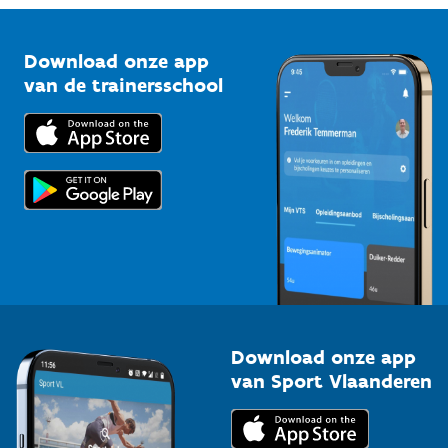
Vlaamse Trainersschool
Sportclubs
Kennisplatform
Download onze app
Bedrijven
van de trainersschool
Downloads
Trainers en begeleiders
Voor de pers
Scholen
Topsporters
Organisatoren van sportevenementen
Download onze app
van Sport Vlaanderen