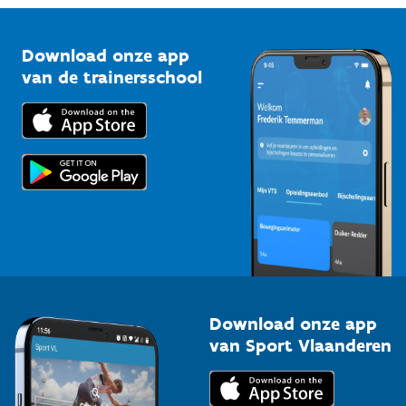
Vlaamse Trainersschool
Sportclubs
Kennisplatform
Download onze app
Bedrijven
van de trainersschool
Downloads
Trainers en begeleiders
Voor de pers
Scholen
Topsporters
Organisatoren van sportevenementen
Download onze app
van Sport Vlaanderen