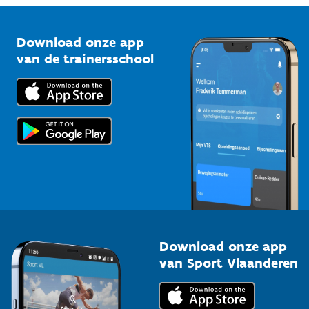
Vlaamse Trainersschool
Sportclubs
Kennisplatform
Download onze app
Bedrijven
van de trainersschool
Downloads
Trainers en begeleiders
Voor de pers
Scholen
Topsporters
Organisatoren van sportevenementen
Download onze app
van Sport Vlaanderen