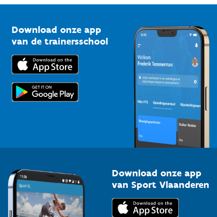
Vlaamse Trainersschool
Sportclubs
Kennisplatform
Download onze app
Bedrijven
van de trainersschool
Downloads
Trainers en begeleiders
Voor de pers
Scholen
Topsporters
Organisatoren van sportevenementen
Download onze app
van Sport Vlaanderen