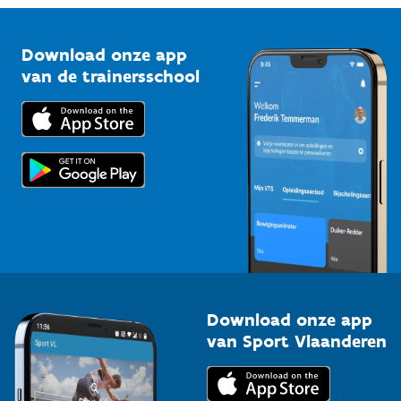
Vlaamse Trainersschool
Sportclubs
Kennisplatform
Download onze app
Bedrijven
van de trainersschool
Downloads
Trainers en begeleiders
Voor de pers
Scholen
Topsporters
Organisatoren van sportevenementen
Download onze app
van Sport Vlaanderen