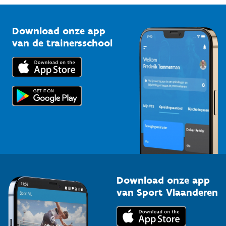
Vlaamse Trainersschool
Sportclubs
Kennisplatform
Download onze app
Bedrijven
van de trainersschool
Downloads
Trainers en begeleiders
Voor de pers
Scholen
Topsporters
Organisatoren van sportevenementen
Download onze app
van Sport Vlaanderen