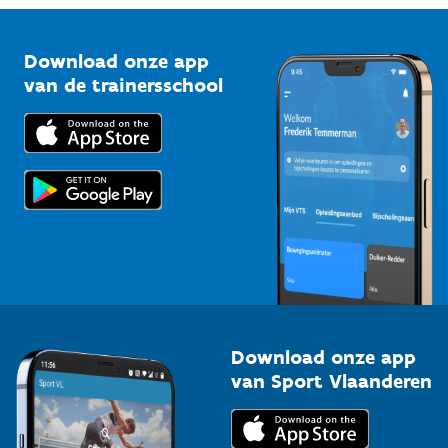
Vlaamse Trainersschool
Sportclubs
Kennisplatform
Download onze app
Bedrijven
van de trainersschool
Downloads
Trainers en begeleiders
Voor de pers
Scholen
Topsporters
Organisatoren van sportevenementen
Download onze app
van Sport Vlaanderen