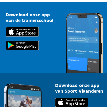
Vlaamse Trainersschool
Sportclubs
Kennisplatform
Download onze app
Bedrijven
van de trainersschool
Downloads
Trainers en begeleiders
Voor de pers
Scholen
Topsporters
Organisatoren van sportevenementen
Download onze app
van Sport Vlaanderen