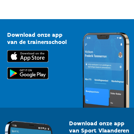
Sportfederaties
Mountainbikeroutes
Onze nieuwsbrieven
1210 Brussel
G-sport
Vlaamse Trainersschool
Sportclubs
Kennisplatform
Download onze app
Bedrijven
van de trainersschool
Downloads
Trainers en begeleiders
Voor de pers
Scholen
Topsporters
Organisatoren van sportevenementen
Download onze app
van Sport Vlaanderen