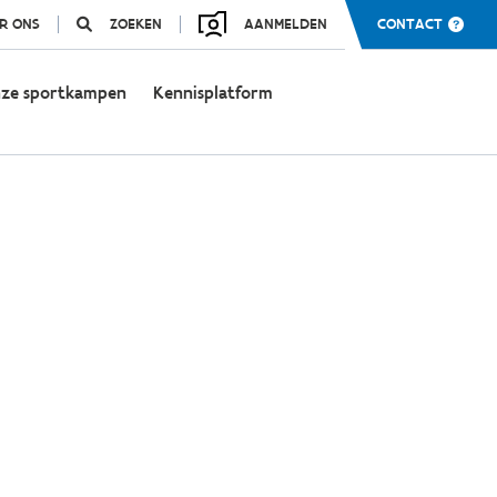
R ONS
ZOEKEN
AANMELDEN
CONTACT
ze sportkampen
Kennisplatform
n