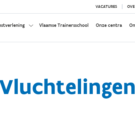
VACATURES
OVE
nstverlening
Vlaamse Trainersschool
Onze centra
On
Vluchtelinge