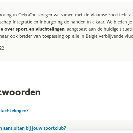
oorlog in Oekraïne sloegen we samen met de Vlaamse Sportfederat
schap Integratie en Inburgering de handen in elkaar. We bieden je
ie over sport en vluchtelingen
, aangepast aan de huidige situat
aar ook breder van toepassing op alle in België verblijvende vluc
022
ntwoorden
luchtelingen?
icatie de term vluchtelingen, maar juridisch is het correcter te 
n aansluiten bij jouw sportclub?