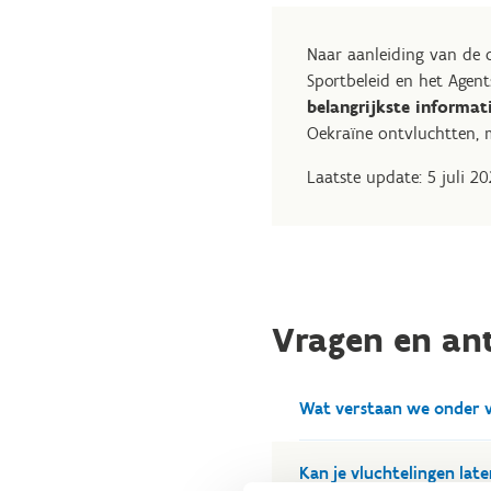
Naar aanleiding van de 
Sportbeleid en het Agent
belangrijkste informat
Oekraïne ontvluchtten, m
Laatste update: 5 juli 2
Vragen en a
Wat verstaan we onder v
We gebruiken in de commun
Kan je vluchtelingen late