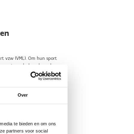
pen
aart vzw (VML). Om hun sport
ein moet goedgekeurd worden
ening gehouden met de
 het geen evidentie om
Over
an ook vaak in de omgeving
artterreinen in Vlaanderen
 media te bieden en om ons
ragen gekregen van
ze partners voor social