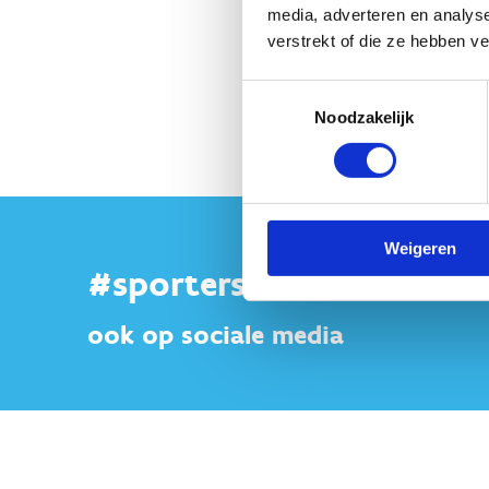
media, adverteren en analys
Het Departement Omgeving he
verstrekt of die ze hebben v
gebieden met een “open ruimt
Toestemmingsselectie
Lees het document opgeste
Noodzakelijk
Weigeren
#sportersbelevenmeer
ook op sociale media