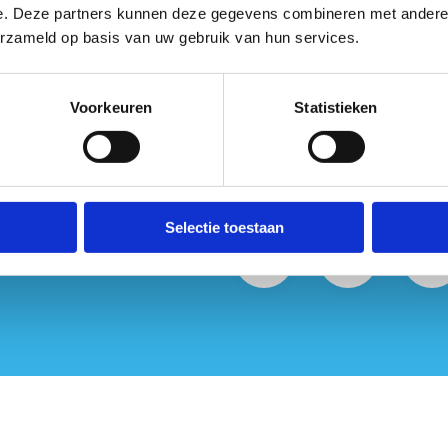
e. Deze partners kunnen deze gegevens combineren met andere i
eft daarom een overzicht gemaakt van de juridische mogelijkhed
erzameld op basis van uw gebruik van hun services.
ebestemming” (agrarisch gebied, natuurgebied, bosgebied).
ld door het departement Omgeving
Voorkeuren
Statistieken
Selectie toestaan