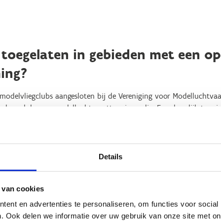
 toegelaten in gebieden met een o
ing?
l modelvliegclubs aangesloten bij de Vereniging voor Modelluchtv
deze clubs een modelluchtvaartterrein nodig. Een dergelijk terr
l van de Luchtvaart (DGLV). Bij deze erkenning wordt er o.a. rek
oningen, zendmasten, wegen, ...
e activiteit. Door o.a. de verschillende afstandsregels van DGLV is
Details
en zijn in recreatiegebied. Deze recreatiegebieden bevinden zich d
 van cookies
port Vlaanderen i.s.m. de VML bleek dat 73% van de modelluchtva
ent en advertenties te personaliseren, om functies voor social
ied. Sport Vlaanderen heeft de laatste jaren ook al verschillende v
. Ook delen we informatie over uw gebruik van onze site met on
tedenbouwkundige problematiek.