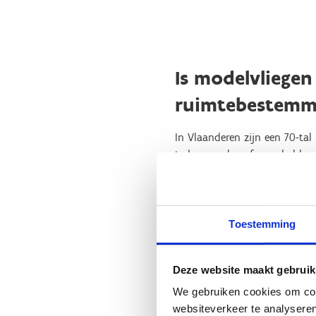
Is modelvliegen
ruimtebestemm
In Vlaanderen zijn een 70-ta
te kunnen beoefenen, hebben 
door het Directoraat Generaa
afstanden ten opzichte van w
Modelvliegen is een recreatiev
Toestemming
terreinen te vinden die geleg
van bebouwd weefsel.
Deze website maakt gebruik
Uit onderzoek uit 2016 van S
We gebruiken cookies om cont
gelegen zijn in agrarisch geb
websiteverkeer te analyseren
modelvliegclubs over deze s