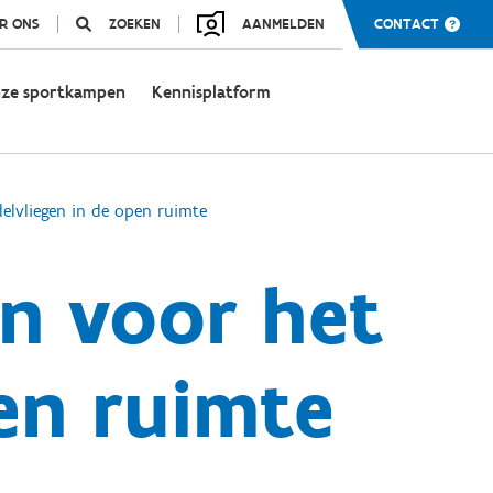
R ONS
ZOEKEN
AANMELDEN
CONTACT
ze sportkampen
Kennisplatform
elvliegen in de open ruimte
en voor het
en ruimte