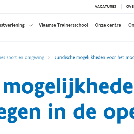
VACATURES
OVE
nstverlening
Vlaamse Trainersschool
Onze centra
On
ies sport en omgeving
Juridische mogelijkheden voor het mod
e mogelijkhed
egen in de op