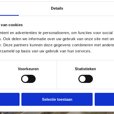
Details
uit
in Arendonk kon jarenlang enkel beperkt gebruikt worden aange
reatiegebied. De andere helft lag in natuurgebied. In het PRUP “rall
oek gegaan naar ruimte om het circuit te regulariseren en de nod
 van cookies
ledige circuit terug gebruikt worden.
ent en advertenties te personaliseren, om functies voor social
. Ook delen we informatie over uw gebruik van onze site met on
e. Deze partners kunnen deze gegevens combineren met andere i
erzameld op basis van uw gebruik van hun services.
Voorkeuren
Statistieken
Selectie toestaan