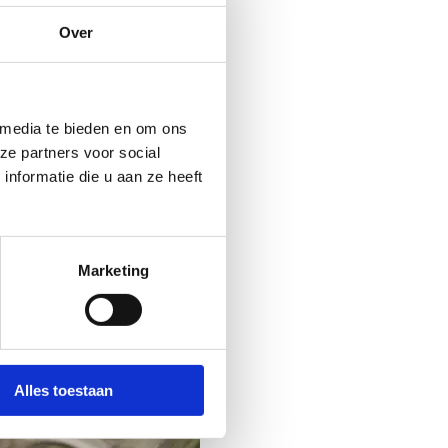
Over
zien slechts de helft van
ycrosscircuit GLOSSO” is er
ige ruimte voor parkeren te
 media te bieden en om ons
ze partners voor social
nformatie die u aan ze heeft
Marketing
Alles toestaan