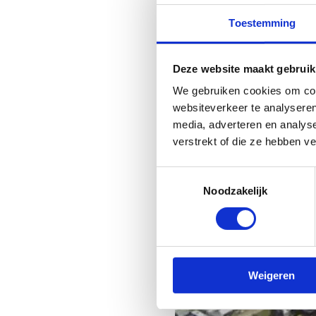
Toestemming
Het
GLOSSO rallycross circ
het circuit gelegen was is rec
samen met alle partners op z
Deze website maakt gebruik
voorzien. In 2019 kan het vol
We gebruiken cookies om cont
websiteverkeer te analyseren
foto invoegen van
media, adverteren en analys
verstrekt of die ze hebben v
Toestemmingsselectie
Noodzakelijk
Weigeren