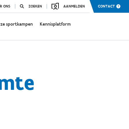
R ONS
ZOEKEN
AANMELDEN
CONTACT
ze sportkampen
Kennisplatform
imte