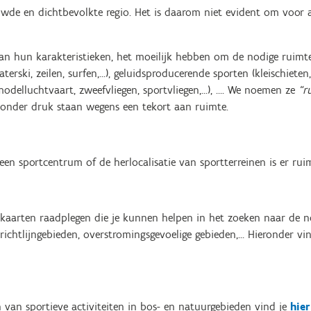
wde en dichtbevolkte regio. Het is daarom niet evident om voor al
 van hun karakteristieken, het moeilijk hebben om de nodige ruimt
terski, zeilen, surfen,…), geluidsproducerende sporten (kleischieten
modelluchtvaart, zweefvliegen, sportvliegen,…), …. We noemen ze
“r
 onder druk staan wegens een tekort aan ruimte.
en sportcentrum of de herlocalisatie van sportterreinen is er rui
kaarten raadplegen die je kunnen helpen in het zoeken naar de no
richtlijngebieden, overstromingsgevoelige gebieden,… Hieronder vi
n van sportieve activiteiten in bos- en natuurgebieden vind je
hier